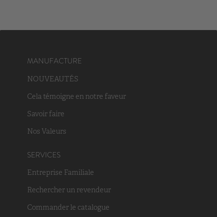
MANUFACTURE
NOUVEAUTÉS
Cela témoigne en notre faveur
Savoir faire
Nos Valeurs
SERVICES
Entreprise Familiale
Rechercher un revendeur
Commander le catalogue